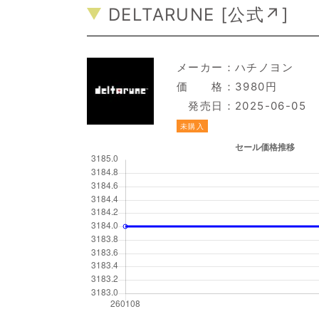
DELTARUNE [
公式↗
]
メーカー：
ハチノヨン
価 格：3980円
発売日：2025-06-05
未購入