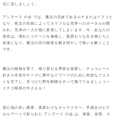
元に戻しましょう。
アシヲード の会 では、魔法の兄妹であるルナまたはドラコと
なり、呪文の失敗によってカラフルな世界へのポータルが開
かれ、兄弟の一人が猫に変身してしまいます。今、あなたの
使命は、壊れたコテージを修復し、風変わりな生き物たちと
友達になり、魔法の谷の秘密を解き明かして呪いを解くこと
です。
魔法の植物を育て、移り変わる季節を探索し、チョコレート
好きの市長やチーズに夢中なドワーフのために奇妙なクエス
トを完了し、見つけた野生動物をすべて撫でてみましょう—
イチゴ模様の牛さえも！
居心地の良い農業、風変わりなキャラクター、手描きのピク
セルアートで彩られた アシヲード の会 は、家族、友情、そ