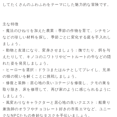
してたくさんのふわふわをテーマにした魅力的な冒険です。
主な特徴
- 魔法のひねりを加えた農業：季節の作物を育て、シナモン
などの珍しい材料を探し、季節ごとに変化する庭を手入れし
ましょう。
- 動物と友達になり、変身させましょう：撫でたり、餌を与
えたりして、キノコのニワトリやビートルートの牛などの隠
れた姿を発見しましょう。
- ヒーローを選択：ドラコまたはルナとしてプレイし、兄弟
の猫の呪いを解くことに挑戦しましょう。
- 修復と装飾：居心地の良いコテージを修復し、クモの巣を
取り除き、床を修理して、再び家のように感じられるように
しましょう。
- 風変わりなキャラクターと居心地の良いクエスト：船乗り
兼漁師のオラフやチョコレート好きの市長エマなど、ユニー
クなNPCたちの奇妙なタスクを手伝いましょう。