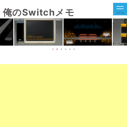
俺のSwitchメモ
MENU