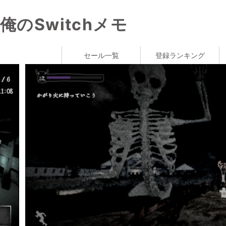
俺のSwitchメモ
セール一覧
登録ランキング