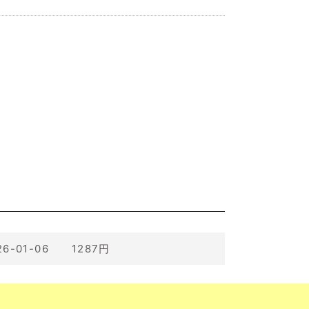
26-01-06 1287円