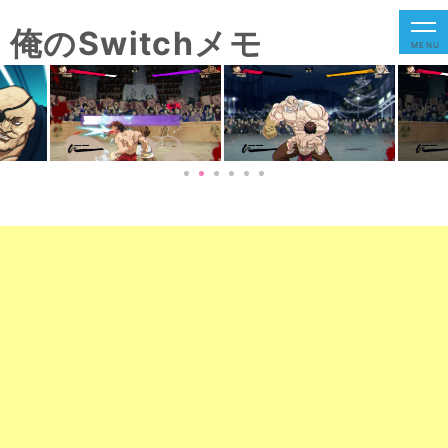
俺のSwitchメモ
MENU