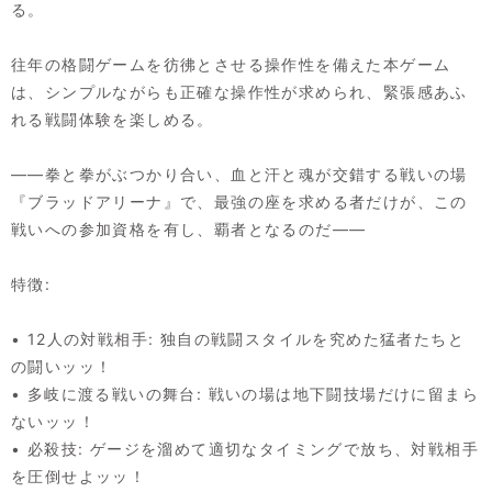
る。
往年の格闘ゲームを彷彿とさせる操作性を備えた本ゲーム
は、シンプルながらも正確な操作性が求められ、緊張感あふ
れる戦闘体験を楽しめる。
――拳と拳がぶつかり合い、血と汗と魂が交錯する戦いの場
『ブラッドアリーナ』で、最強の座を求める者だけが、この
戦いへの参加資格を有し、覇者となるのだ――
特徴:
• 12人の対戦相手: 独自の戦闘スタイルを究めた猛者たちと
の闘いッッ！
• 多岐に渡る戦いの舞台: 戦いの場は地下闘技場だけに留まら
ないッッ！
• 必殺技: ゲージを溜めて適切なタイミングで放ち、対戦相手
を圧倒せよッッ！