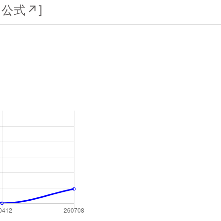
[
公式↗
]