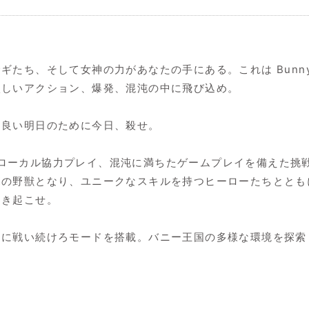
ち、そして女神の力があなたの手にある。これは Bunny Ba
激しいアクション、爆発、混沌の中に飛び込め。
り良い明日のために今日、殺せ。
、激しい戦闘、ローカル協力プレイ、混沌に満ちたゲームプレイを備
ボの野獣となり、ユニークなスキルを持つヒーローたちととも
引き起こせ。
戦い続けろモードを搭載。バニー王国の多様な環境を探索し、DC