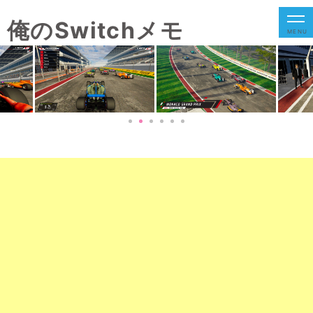
俺のSwitchメモ
MENU