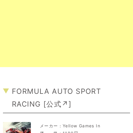
FORMULA AUTO SPORT
RACING [
公式↗
]
メーカー：
Yellow Games In