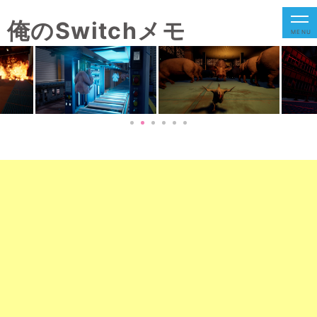
俺のSwitchメモ
MENU