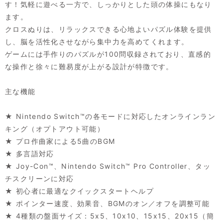
す！気軽に遊べる一方で、しっかりとした頭の体操にもなり
ます。
クロスぬりは、リラックスできる心地よいパズル体験を提供
し、脳を活性化させながら集中力を高めてくれます。
ゲームには手作りのパズルが100問収録されており、直感的
な操作と徐々に難易度が上がる設計が特徴です。
主な機能
★ Nintendo Switch™の各モードに対応したオンラインラン
キング（オプトアウト可能）
★ プロ作曲家による5曲のBGM
★ 多言語対応
★ Joy-Con™、Nintendo Switch™ Pro Controller、タッ
チスクリーンに対応
★ 初心者に最適なクイックスタートヘルプ
★ ポインター速度、効果音、BGMのオン／オフを調整可能
★ 4種類の盤面サイズ：5x5、10x10、15x15、20x15（簡