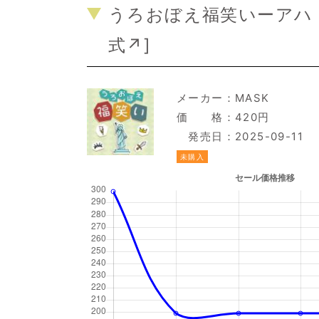
うろおぼえ福笑いーアハ
式↗
]
メーカー：
MASK
価 格：420円
発売日：2025-09-11
未購入