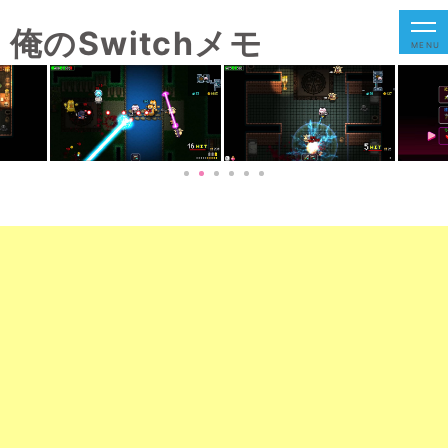
俺のSwitchメモ
MENU