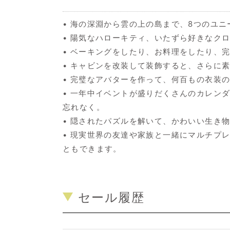
• 海の深淵から雲の上の島まで、8つのユ
• 陽気なハローキティ、いたずら好きなク
• ベーキングをしたり、お料理をしたり、
• キャビンを改装して装飾すると、さらに
• 完璧なアバターを作って、何百もの衣装
• 一年中イベントが盛りだくさんのカレン
忘れなく。
• 隠されたパズルを解いて、かわいい生き
• 現実世界の友達や家族と一緒にマルチプ
ともできます。
セール履歴