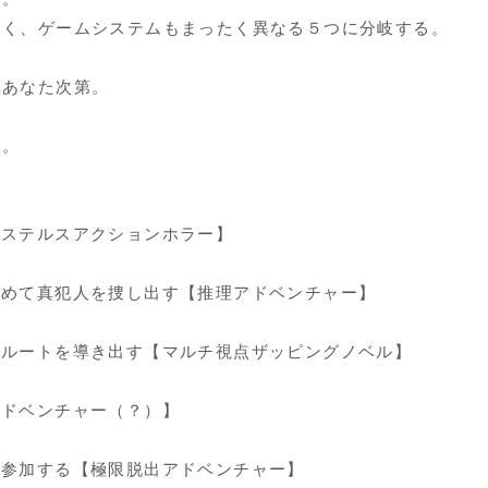
なく、ゲームシステムもまったく異なる５つに分岐する。
はあなた次第。
よ。
【ステルスアクションホラー】
集めて真犯人を捜し出す【推理アドベンチャー】
存ルートを導き出す【マルチ視点ザッピングノベル】
アドベンチャー（？）】
に参加する【極限脱出アドベンチャー】