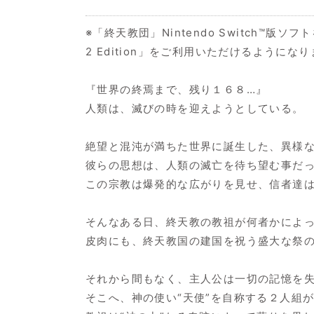
※「終天教団」Nintendo Switch™版
2 Edition」をご利用いただけるようにな
『世界の終焉まで、残り１６８…』
人類は、滅びの時を迎えようとしている。
絶望と混沌が満ちた世界に誕生した、異様な
彼らの思想は、人類の滅亡を待ち望む事だ
この宗教は爆発的な広がりを見せ、信者達は
そんなある日、終天教の教祖が何者かによ
皮肉にも、終天教国の建国を祝う盛大な祭
それから間もなく、主人公は一切の記憶を
そこへ、神の使い“天使”を自称する２人組