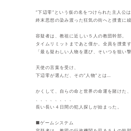
“下辺零”という仮の名をつけられた主人公
終末思想の染み渡った狂気の街へと捜査に
容疑者は、教祖に近しい５人の教団幹部。
タイムリミットまであと僅か。全員を捜査
「最も疑わしい人物を選び、そいつを狙い
天使の言葉を受け、
下辺零が選んだ、その“人物”とは…
かくして、自らの命と世界の命運を賭けた
、、、、、、、、
長い長い４日間の犯人探しが始まった。
■ゲームシステム
容疑者は、教団の行政機関を司る５人の幹