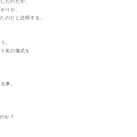
たしたのだが、
ばかりか、
ったのだと説明する。
まう。
いう名の儀式を
める事。
のか？