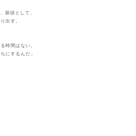
は、探偵として、
繰り出す。
する時間はない。
撃ちにするんだ」
、
部。