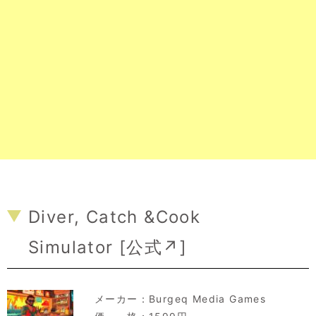
Diver, Catch &Cook
Simulator [
公式↗
]
メーカー：
Burgeq Media Games