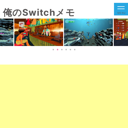
俺のSwitchメモ
MENU