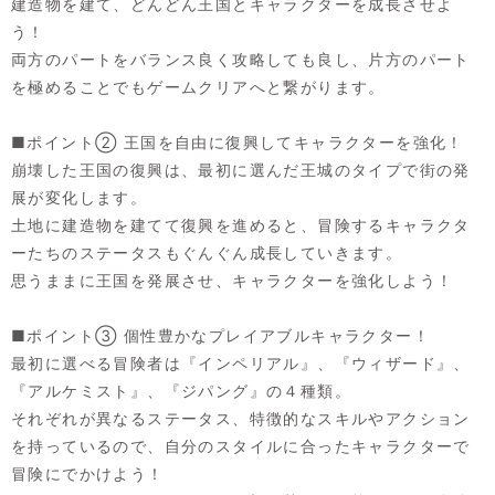
建造物を建て、どんどん王国とキャラクターを成長させよ
う！
両方のパートをバランス良く攻略しても良し、片方のパート
を極めることでもゲームクリアへと繋がります。
■ポイント② 王国を自由に復興してキャラクターを強化！
崩壊した王国の復興は、最初に選んだ王城のタイプで街の発
展が変化します。
土地に建造物を建てて復興を進めると、冒険するキャラクタ
ーたちのステータスもぐんぐん成長していきます。
思うままに王国を発展させ、キャラクターを強化しよう！
■ポイント③ 個性豊かなプレイアブルキャラクター！
最初に選べる冒険者は『インペリアル』、『ウィザード』、
『アルケミスト』、『ジパング』の４種類。
それぞれが異なるステータス、特徴的なスキルやアクション
を持っているので、自分のスタイルに合ったキャラクターで
冒険にでかけよう！