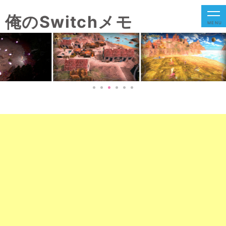
俺のSwitchメモ
MENU