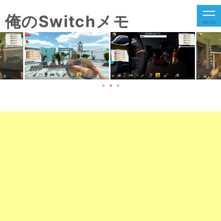
俺のSwitchメモ
MENU