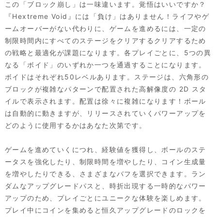
この「ブロック崩し」は一味違います。覚悟はいいですか？
『Hextreme Void』には「負け」はありません！ライフやゲ
ームオーバーがない代わりに、ゲームを進めるには、一定の
制限時間内にすべてのステージをクリアするクリアするため
の戦略と最適化が課題になります。各プレイごとに、5つの異
なる「ボイド」のいずれか一つを通過することになります。
ボイドはそれぞれ50レベルあります。ステージは、六角形の
ブロックが複雑なパターンで配置された高解像度の 2D スタ
イルで表示されます。配置は徐々に複雑になります！ボール
は自動的に動きますが、リリースされていくパワーアップを
どのように使用するかはあなた次第です。
ゲームを進めていくにつれ、経験値を獲得し、ボールのステ
ータスを強化したり、制限時間を増やしたり、コイン生成量
を増やしたりできる、さまざまなバフを選択できます。ラン
ダムなアップグレードパスと、時折出現する一時的なパワー
アップのため、プレイごとにユニークな体験を楽しめます。
プレイ中にコインを集めると恒久アップグレードのロックを