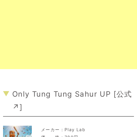
Only Tung Tung Sahur UP [
公式
↗
]
メーカー：
Play Lab