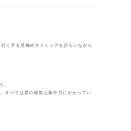
して、行く手を見極めタイミングを計らいながら
う。
しだい。すべては君の根気と集中力にかかってい