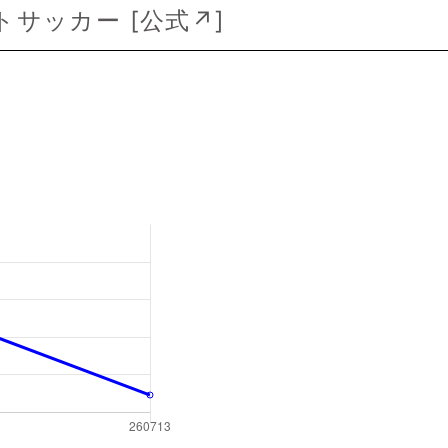
リートサッカー [
公式↗
]