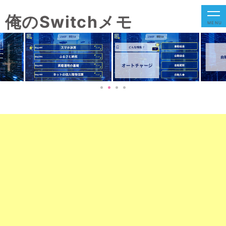
俺のSwitchメモ
MENU