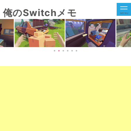
俺のSwitchメモ
MENU