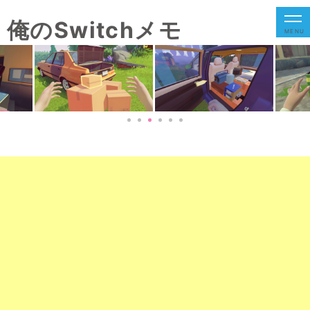
俺のSwitchメモ
MENU