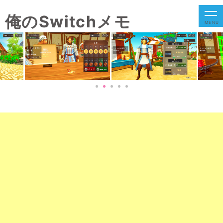
俺のSwitchメモ
MENU