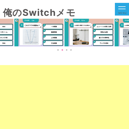
俺のSwitchメモ
MENU