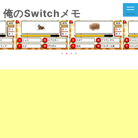
俺のSwitchメモ
MENU