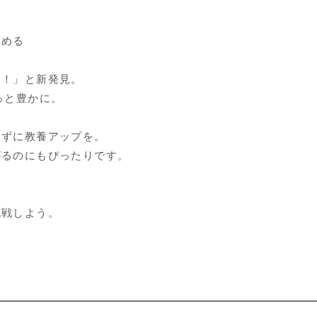
深める
ぇ！」と新発見。
っと豊かに。
らずに教養アップを。
がるのにもぴったりです。
挑戦しよう。