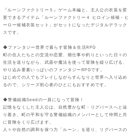
『ルーンファクトリー５』ゲーム本編と、主人公の衣装を変
更できるアイテム「ルーンファクトリー４ ヒロイン候補・ヒ
ーロー候補衣装セット」がセットになったデジタルデラック
スです。
◆ファンタジー世界で暮らす冒険＆生活RPG
町の住人たちとの交流や恋愛、畑仕事や釣りといった日々の
生活を送りながら、武器や魔法を使って冒険を繰り広げる、
やり込み要素いっぱいのファンタジーRPGです。
はじめての人でもプレイしながらすんなりと世界へ入り込め
るので、シリーズ初心者のひとにもおすすめです。
◆警備組織Seedの一員になって冒険！
記憶をなくした主人公は、自然豊かな町・リグバースへと辿
り着き、町の平和を守る警備組織のメンバーとして仲間と共
に冒険をくり広げます。
人々や自然の調和を保つ力「ルーン」を巡り、リグバースの