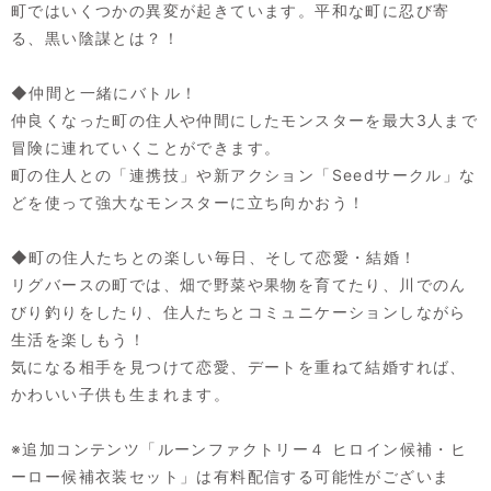
町ではいくつかの異変が起きています。平和な町に忍び寄
る、黒い陰謀とは？！
◆仲間と一緒にバトル！
仲良くなった町の住人や仲間にしたモンスターを最大3人まで
冒険に連れていくことができます。
町の住人との「連携技」や新アクション「Seedサークル」な
どを使って強大なモンスターに立ち向かおう！
◆町の住人たちとの楽しい毎日、そして恋愛・結婚！
リグバースの町では、畑で野菜や果物を育てたり、川でのん
びり釣りをしたり、住人たちとコミュニケーションしながら
生活を楽しもう！
気になる相手を見つけて恋愛、デートを重ねて結婚すれば、
かわいい子供も生まれます。
※追加コンテンツ「ルーンファクトリー４ ヒロイン候補・ヒ
ーロー候補衣装セット」は有料配信する可能性がございま