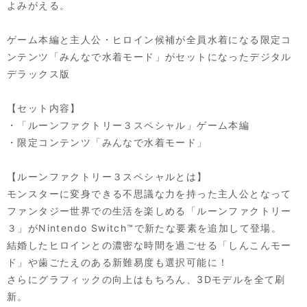
よみがえる。
ゲーム本編と主人公・ヒロイン候補が全員水着になる限定コ
ンテンツ「みんなで水着モード」がセットになったデジタル
デラックス版
【セット内容】
・「ルーンファクトリー３スペシャル」ゲーム本編
・限定コンテンツ「みんなで水着モード」
【ルーンファクトリー３スペシャルとは】
モンスターに変身できる不思議な力を持った主人公となって
ファンタジー世界での生活を楽しめる「ルーンファクトリー
３」がNintendo Switch™で新たな要素を追加して登場。
結婚したヒロインとの濃密な時間を過ごせる「しんこんモー
ド」や歯ごたえのある新難易度も選択可能に！
さらにグラフィックの向上はもちろん、3Dモデルを全て刷
新。