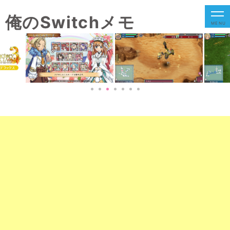
俺のSwitchメモ
MENU