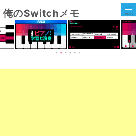
俺のSwitchメモ
MENU