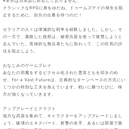
※本作は日本語に対応しておりません。
クラシックなRPGに身をゆだね、ドゥームズデイの発生を阻
止するために、自分の出番を待つのだ！
セラリアの人々は壊滅的な戦争を経験しました。しかし、そ
の一方で、腐敗した政府は、秘密兵器を使って復讐しようと
企んでいた。英雄的な無法者たちに加わって、この狂気の沙
汰を阻止しよう。
おなじみのゲームプレイ
あなたの邪魔をするピクセル化された悪党どもを叩きのめ
せ。For a Vast Futureは、古典的なターンベースの方式にい
くつかの特別な工夫を加えています。戦いに勝つたびに、味
方が強くなっていきます。
アップグレードとクラフト
強力な武器を集めて、キャラクターをアップグレードしまし
ょう。破壊のエキスパート、射撃の名手、あるいは部屋で最