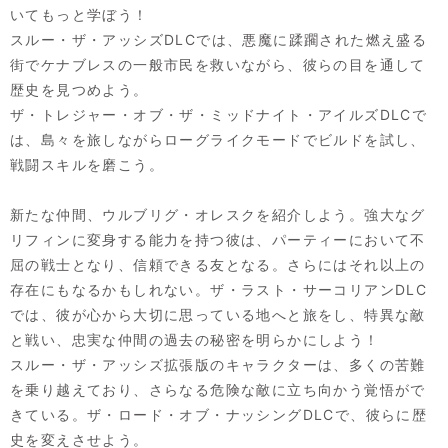
いてもっと学ぼう！
スルー・ザ・アッシズDLCでは、悪魔に蹂躙された燃え盛る
街でケナブレスの一般市民を救いながら、彼らの目を通して
歴史を見つめよう。
ザ・トレジャー・オブ・ザ・ミッドナイト・アイルズDLCで
は、島々を旅しながらローグライクモードでビルドを試し、
戦闘スキルを磨こう。
新たな仲間、ウルブリグ・オレスクを紹介しよう。強大なグ
リフィンに変身する能力を持つ彼は、パーティーにおいて不
屈の戦士となり、信頼できる友となる。さらにはそれ以上の
存在にもなるかもしれない。ザ・ラスト・サーコリアンDLC
では、彼が心から大切に思っている地へと旅をし、特異な敵
と戦い、忠実な仲間の過去の秘密を明らかにしよう！
スルー・ザ・アッシズ拡張版のキャラクターは、多くの苦難
を乗り越えており、さらなる危険な敵に立ち向かう覚悟がで
きている。ザ・ロード・オブ・ナッシングDLCで、彼らに歴
史を変えさせよう。