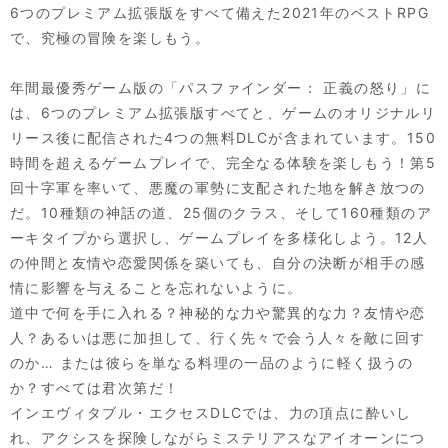
6つのプレミアム拡張版をすべて備えた2021年のベストRPG
で、究極の冒険を楽しもう。
年間最優秀ゲーム版の「パスファインダー： 正義の怒り」に
は、6つのプレミアム拡張版すべてと、ゲームのオリジナルリ
リース後に配信された4つの無料DLCが含まれています。150
時間を超えるゲームプレイで、完全なる体験を楽しもう！第5
回十字軍を率いて、悪魔の軍勢に支配された地を解き放つの
だ。10種類の神話の道、25個のクラス、そして160種類のア
ーキタイプから選択し、ゲームプレイを多様化しよう。12人
の仲間と友情や恋愛関係を築いても、自分の決断が相手の感
情に影響を与えることを忘れないように。
道中で何を手に入れる？神秘的な力や驚異的な力？友情や恋
人？あるいは悪に加担して、行く先々で会う人々を敵に回す
のか… または彼らを単なる料理の一品のように軽く扱うの
か？すべては君次第だ！
インエヴィタブル・エクセスDLCでは、力の頂点に酔いし
れ、アクシスを探険しながらミステリアスなアイオーンにつ