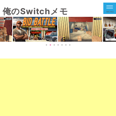
俺のSwitchメモ
MENU