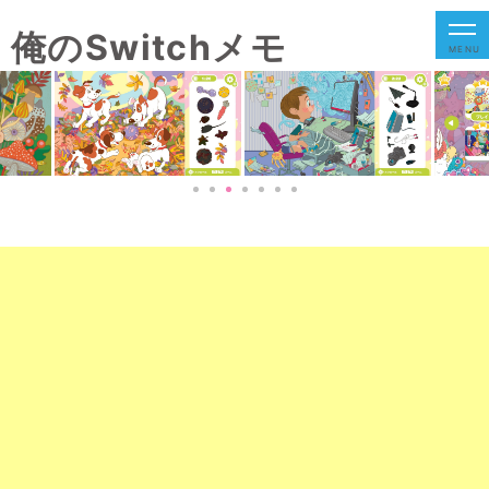
俺のSwitchメモ
MENU