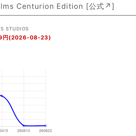
lms Centurion Edition [
公式↗
]
MS STUDIOS
9円(2026-08-23)