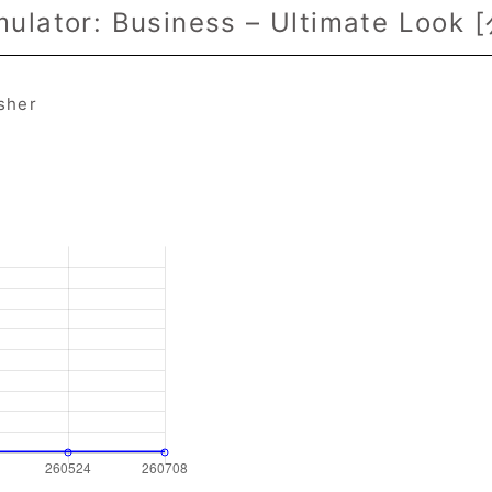
lator: Business – Ultimate Look [
isher