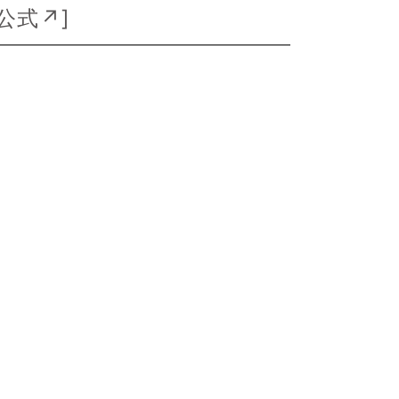
公式↗
]