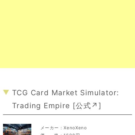
TCG Card Market Simulator:
Trading Empire [
公式↗
]
メーカー：
XenoXeno