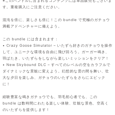
※このバンドルに含まれるコンテンツには単品販売もございま
す。重複購入にご注意ください。
混沌を倍に、楽しさも倍に！この bundle で究極のガチョウ
満載アドベンチャーに備えよう。
この bundle には含まれます：
• Crazy Goose Simulator – いたずら好きのガチョウを操作
して、ユニークな環境を自由に飛び回ろう。ガーガー鳴き、
羽ばたき、いたずらをしながら楽しいミッションをクリア！
• New Skybound DLC – すべてのレベルの空をカラフルで
ダイナミックな景観に変えよう。幻想的な雲の間を舞い、壮
大な夕日を楽しみ、ガチョウのいたずらをさらにエピック
に！
経験豊富な鳴きガチョウでも、羽毛初心者でも、この
bundle は数時間にわたる楽しい体験、壮観な景色、空高く
のいたずらを提供します！