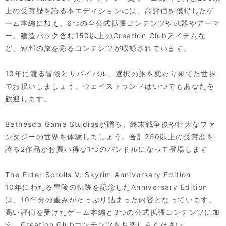
上の受賞歴を誇る本エディションには、高評価を獲得したゲ
ーム本編に加え、6つの全公式拡張コンテンツや武器やアーマ
ー、建造パック含む150以上のCreation Clubアイテムな
ど、連邦の旅を彩るコンテンツが収録されています。
10年に渡る冒険とサバイバル、選択の旅を変わり果てた世界
でお祝いしましょう。ウェイストランドはいつでもあなたを
歓迎します。
Bethesda Game Studiosが贈る、終末戦争後や壮大なファ
ンタジーの世界を体験しましょう。合計250以上の受賞歴を
誇る2作品がお買い得な1つのバンドルになって登場します
The Elder Scrolls V: Skyrim Anniversary Edition
10年にわたる冒険の軌跡を記念したAnniversary Edition
は、10年分の重みがたっぷり詰まった内容となっています。
高い評価を受けたゲーム本編と3つの公式拡張コンテンツに加
え、Creation Clubコンテンツをお楽しみください。