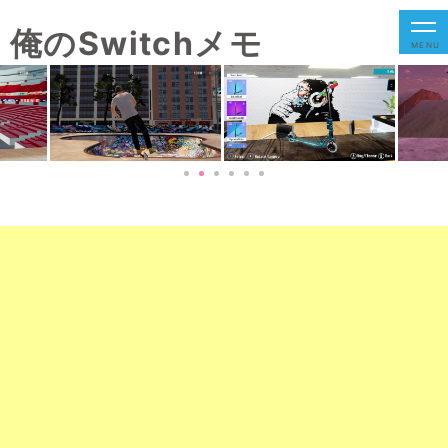
俺のSwitchメモ
MENU