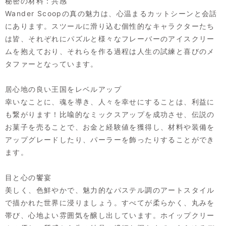
秘密の材料：共感
Wander Scoopの真の魅力は、心温まるカットシーンと会話
にあります。スツールに滑り込む個性的なキャラクターたち
は皆、それぞれにパズルと様々なフレーバーのアイスクリー
ムを抱えており、それらを作る過程は人生の試練と喜びのメ
タファーとなっています。
居心地の良い王国をレベルアップ
幸いなことに、魂を導き、人々を幸せにすることは、利益に
も繋がります！比喩的なミックスアップを成功させ、伝説の
お菓子を売ることで、お金と経験値を獲得し、材料や装備を
アップグレードしたり、パーラーを飾ったりすることができ
ます。
目と心の饗宴
美しく、色鮮やかで、魅力的なパステル調のアートスタイル
で描かれた世界に浸りましょう。すべてが柔らかく、丸みを
帯び、心地よい雰囲気を醸し出しています。ホイップクリー