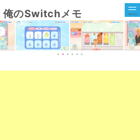
俺のSwitchメモ
MENU