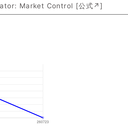
tor: Market Control [
公式↗
]