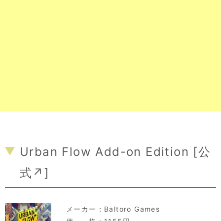
Urban Flow Add-on Edition [
公
式↗
]
メーカー：
Baltoro Games