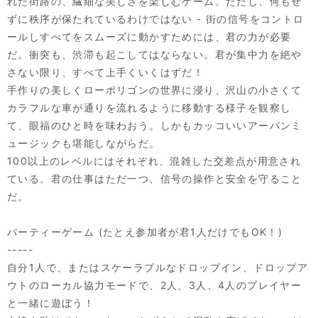
れた街路の、繊細な美しさを楽しむゲーム。ただし、何もせ
ずに秩序が保たれているわけではない - 街の信号をコントロ
ールしすべてをスムーズに動かすためには、君の力が必要
だ。衝突も、渋滞も起こしてはならない。君が集中力を絶や
さない限り、すべて上手くいくはずだ！
手作りの美しくローポリゴンの世界に浸り、沢山の小さくて
カラフルな車が通りを流れるように移動する様子を観察し
て、眼福のひと時を味わおう。しかもカッコいいアーバンミ
ュージックも堪能しながらだ。
100以上のレベルにはそれぞれ、混雑した交差点が用意され
ている。君の仕事はただ一つ、信号の操作と安全を守ること
だ。
パーティーゲーム (たとえ参加者が君1人だけでもOK！)
-----
自分1人で、またはスケーラブルなドロップイン、ドロップア
ウトのローカル協力モードで、2人、3人、4人のプレイヤー
と一緒に遊ぼう！