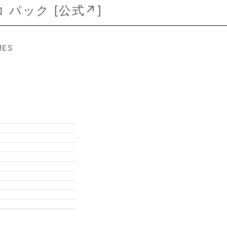
デコ パック [
公式↗
]
MES