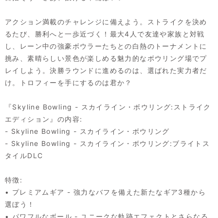
アクション満載のチャレンジに備えよう。ストライクを決め
るたび、勝利へと一歩近づく！最大4人で友達や家族と対戦
し、レーン中の強豪ボウラーたちとの白熱のトーナメントに
挑み、素晴らしい景色が楽しめる魅力的なボウリング場でプ
レイしよう。決勝ラウンドに進めるのは、選ばれた実力者だ
け。トロフィーを手にするのは君か？
『Skyline Bowling - スカイライン・ボウリング:ストライク
エディション』の内容:
- Skyline Bowling - スカイライン・ボウリング
- Skyline Bowling - スカイライン・ボウリング:ブライトス
タイルDLC
特徴:
• プレミアムギア - 強力なバフを備えた新たなギア3種から
選ぼう！
• パワフルなボール - ユニークな軌跡エフェクトとさらなる