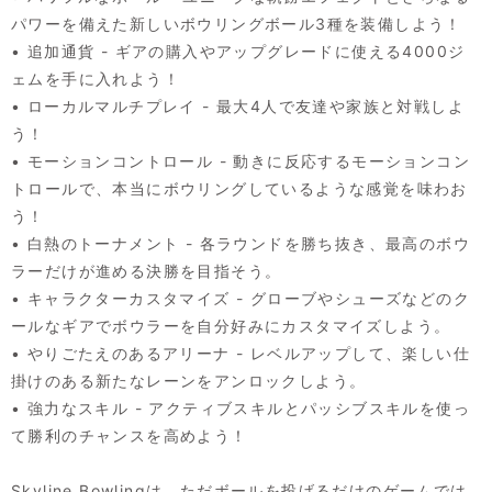
パワーを備えた新しいボウリングボール3種を装備しよう！
• 追加通貨 - ギアの購入やアップグレードに使える4000ジ
ェムを手に入れよう！
• ローカルマルチプレイ - 最大4人で友達や家族と対戦しよ
う！
• モーションコントロール - 動きに反応するモーションコン
トロールで、本当にボウリングしているような感覚を味わお
う！
• 白熱のトーナメント - 各ラウンドを勝ち抜き、最高のボウ
ラーだけが進める決勝を目指そう。
• キャラクターカスタマイズ - グローブやシューズなどのク
ールなギアでボウラーを自分好みにカスタマイズしよう。
• やりごたえのあるアリーナ - レベルアップして、楽しい仕
掛けのある新たなレーンをアンロックしよう。
• 強力なスキル - アクティブスキルとパッシブスキルを使っ
て勝利のチャンスを高めよう！
Skyline Bowlingは、ただボールを投げるだけのゲームでは