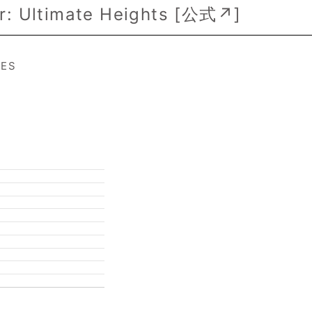
: Ultimate Heights [
公式↗
]
MES