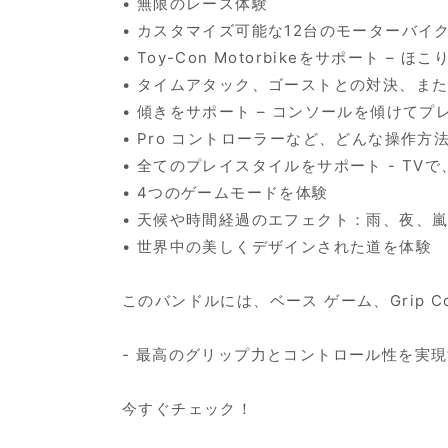
• 無限のレース体験
• カスタマイズ可能な12台のモーターバイ
• Toy-Con Motorbikeをサポート 
• タイムアタック、ゴーストとの対決、ま
• 傾きをサポート – コンソールを傾けてプ
• Pro コントローラーなど、どんな操作
• 全てのプレイスタイルをサポート - TVで、
• 4つのゲームモードを体験
• 天候や時間経過のエフェクト：雨、夜、
• 世界中の美しくデザインされた道を体験
このバンドルには、ベース ゲーム、Grip Colle
- 最高のグリップ力とコントロール性を実
今すぐチェック！