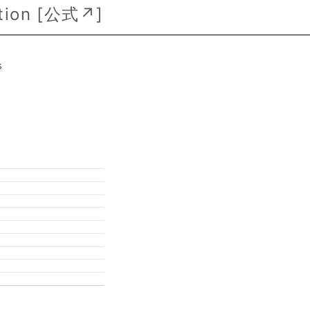
ion [
公式↗
]
s