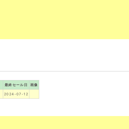
）
最終セール日
画像
）
2024-07-12