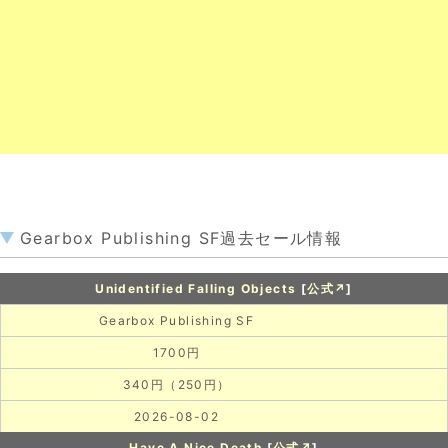
Gearbox Publishing SF過去セール情報
Unidentified Falling Objects
[
公式↗
]
Gearbox Publishing SF
1700円
340円（250円）
2026-08-02
Have A Nice Death
[
公式↗
]